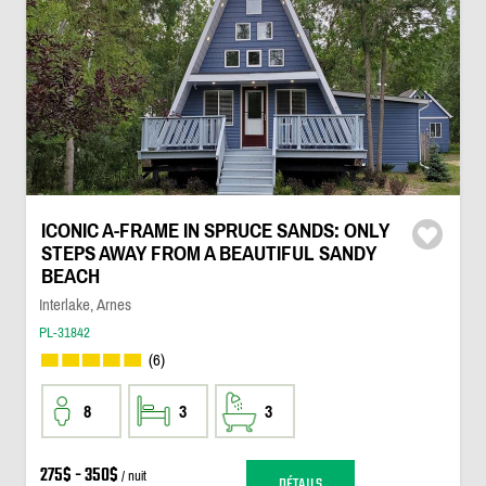
ICONIC A-FRAME IN SPRUCE SANDS: ONLY
STEPS AWAY FROM A BEAUTIFUL SANDY
BEACH
Interlake, Arnes
PL-31842
(6)
8
3
3
275$ - 350$
/ nuit
DÉTAILS