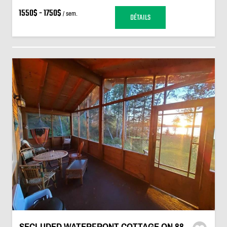
1550$ - 1750$
/ sem.
DÉTAILS
SECLUDED WATERFRONT COTTAGE ON 88