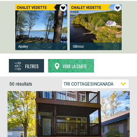
CHALET VEDETTE
CHALET VEDETTE
Apsley
Gilmour
FILTRES
VOIR LA CARTE
50 résultats
TRI COTTAGESINCANADA