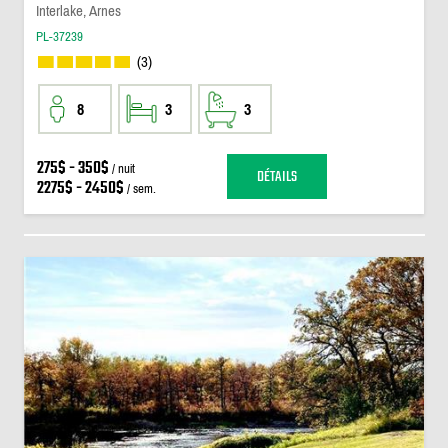
Interlake, Arnes
PL-37239
(3)
8
3
3
275$ - 350$
/ nuit
DÉTAILS
2275$ - 2450$
/ sem.