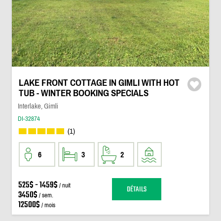
LAKE FRONT COTTAGE IN GIMLI WITH HOT
TUB - WINTER BOOKING SPECIALS
Interlake, Gimli
DI-32874
(1)
6
3
2
525$ - 1459$
/ nuit
DÉTAILS
3450$
/ sem.
12500$
/ mois