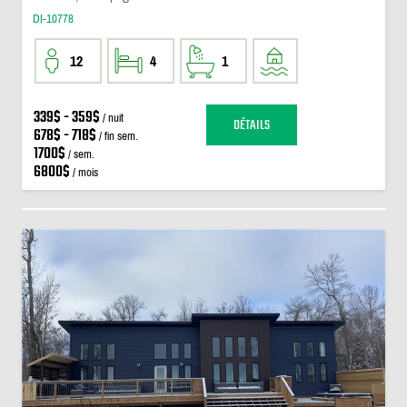
DI-10778
12
4
1
339$ - 359$
/ nuit
DÉTAILS
678$ - 718$
/ fin sem.
1700$
/ sem.
6800$
/ mois