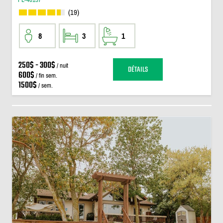
(19)
8
3
1
250$ - 300$
/ nuit
DÉTAILS
600$
/ fin sem.
1500$
/ sem.