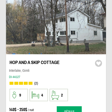
HOP AND A SKIP COTTAGE
Interlake, Gimli
DI-44127
(2)
9
4
2
140$ - 250$
/ nuit
DÉTAILS