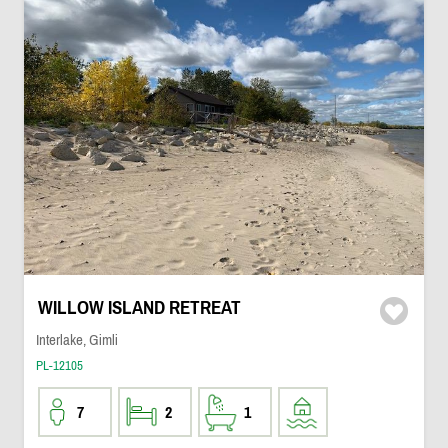
WILLOW ISLAND RETREAT
Interlake, Gimli
PL-12105
7
2
1