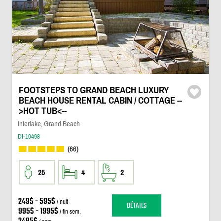
FOOTSTEPS TO GRAND BEACH LUXURY
BEACH HOUSE RENTAL CABIN / COTTAGE --
>HOT TUB<--
Interlake, Grand Beach
DI-10498
(66)
25
4
2
249$ - 595$
/ nuit
DÉTAILS
995$ - 1995$
/ fin sem.