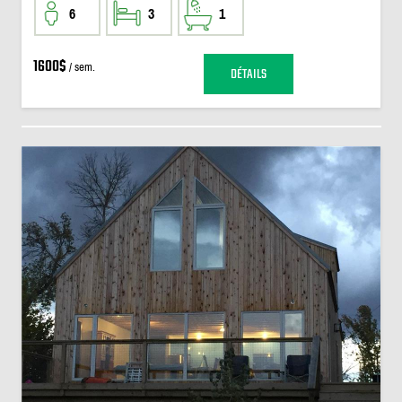
6
3
1
1600$
/ sem.
DÉTAILS