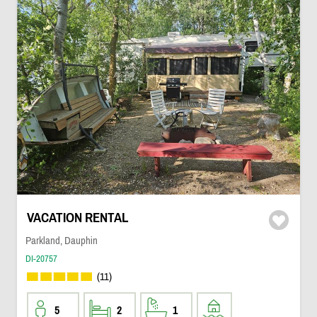
VACATION RENTAL
Parkland, Dauphin
DI-20757
(11)
5
2
1