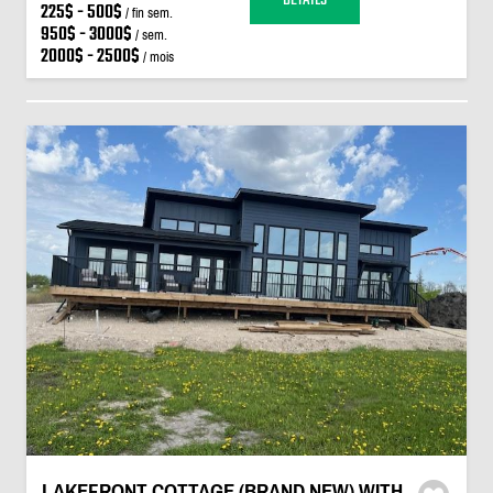
225$ - 500$
/ fin sem.
950$ - 3000$
/ sem.
2000$ - 2500$
/ mois
LAKEFRONT COTTAGE (BRAND NEW) WITH