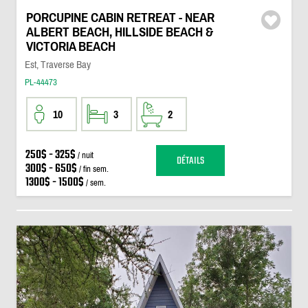
PORCUPINE CABIN RETREAT - NEAR
ALBERT BEACH, HILLSIDE BEACH &
VICTORIA BEACH
Est, Traverse Bay
PL-44473
10
3
2
250$ - 325$
/ nuit
DÉTAILS
300$ - 650$
/ fin sem.
1300$ - 1500$
/ sem.