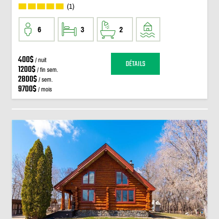
(1)
6
3
2
400$
/ nuit
DÉTAILS
1200$
/ fin sem.
2800$
/ sem.
9700$
/ mois