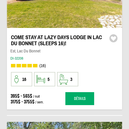
COME STAY AT LAZY DAYS LODGE IN LAC
DU BONNET (SLEEPS 16)!
Est, Lac Du Bonnet
DI-32206
(16)
16
5
3
395$ - 565$
/ nuit
DÉTAILS
3175$ - 3755$
/ sem.