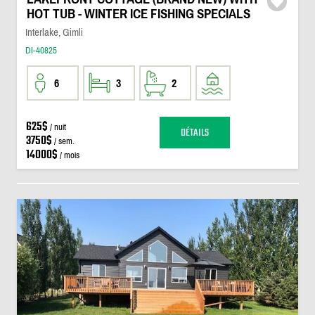
HOT TUB - WINTER ICE FISHING SPECIALS
Interlake, Gimli
DI-40825
6
3
2
625$
/ nuit
DÉTAILS
3750$
/ sem.
14000$
/ mois