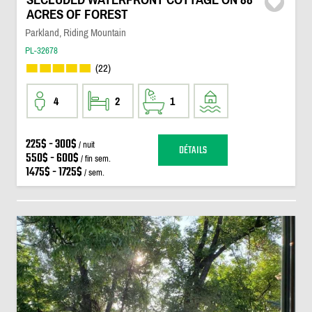
ACRES OF FOREST
Parkland, Riding Mountain
PL-32678
(22)
4
2
1
225$ - 300$
/ nuit
DÉTAILS
550$ - 600$
/ fin sem.
1475$ - 1725$
/ sem.