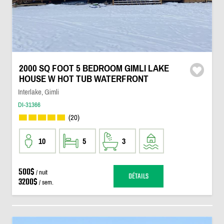
2000 SQ FOOT 5 BEDROOM GIMLI LAKE
HOUSE W HOT TUB WATERFRONT
Interlake, Gimli
DI-31366
(20)
10
5
3
500$
/ nuit
DÉTAILS
3200$
/ sem.