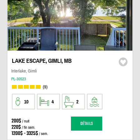
LAKE ESCAPE, GIMLI, MB
Interlake, Gimli
PL-30523
(9)
10
4
2
200$
/ nuit
DÉTAILS
220$
/ fin sem.
1200$ - 3325$
/ sem.