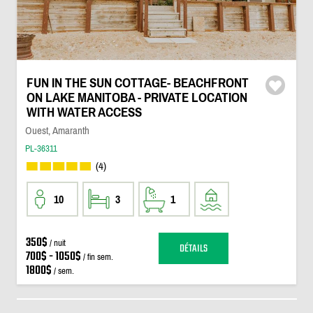
FUN IN THE SUN COTTAGE- BEACHFRONT
ON LAKE MANITOBA - PRIVATE LOCATION
WITH WATER ACCESS
Ouest, Amaranth
PL-36311
(4)
10
3
1
350$
/ nuit
DÉTAILS
700$ - 1050$
/ fin sem.
1800$
/ sem.