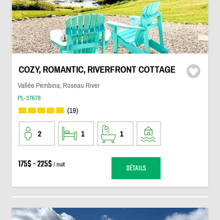
COZY, ROMANTIC, RIVERFRONT COTTAGE
Vallée Pembina, Roseau River
PL-37678
(19)
2
1
1
175$ - 225$
/ nuit
DÉTAILS