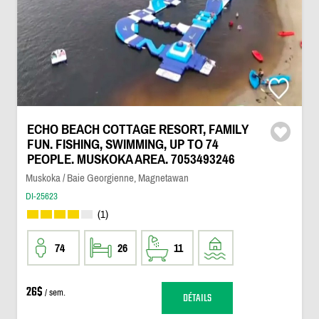
ECHO BEACH COTTAGE RESORT, FAMILY
FUN. FISHING, SWIMMING, UP TO 74
PEOPLE. MUSKOKA AREA. 7053493246
Muskoka / Baie Georgienne, Magnetawan
DI-25623
(1)
74
26
11
26$
/ sem.
DÉTAILS