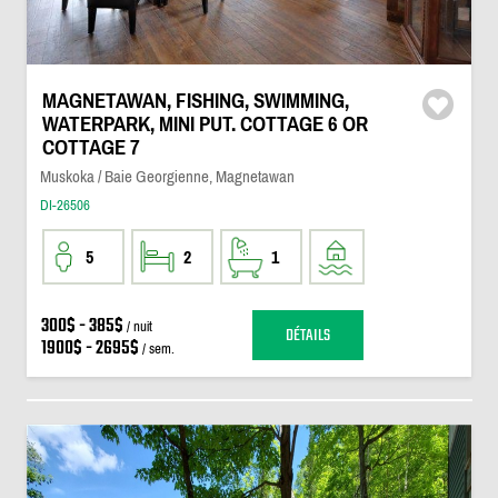
MAGNETAWAN, FISHING, SWIMMING,
WATERPARK, MINI PUT. COTTAGE 6 OR
COTTAGE 7
Muskoka / Baie Georgienne, Magnetawan
DI-26506
5
2
1
300$ - 385$
/ nuit
DÉTAILS
1900$ - 2695$
/ sem.