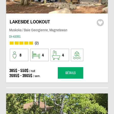
LAKESIDE LOOKOUT
Muskoka / Baie Georgienne, Magnetawan
DI-43351
(2)
8
4
4
385$ - 550$
/ nuit
DÉTAILS
2695$ - 3965$
/ sem.