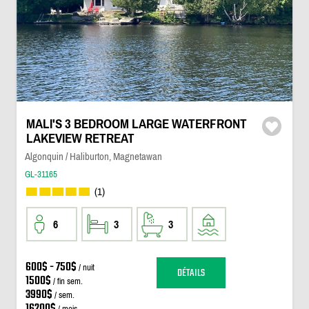
MALI'S 3 BEDROOM LARGE WATERFRONT
LAKEVIEW RETREAT
Algonquin / Haliburton, Magnetawan
GL-31165
(1)
6
3
3
600$ - 750$
/ nuit
DÉTAILS
1500$
/ fin sem.
3990$
/ sem.
16200$
/ mois