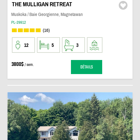
THE MULLIGAN RETREAT
Muskoka / Baie Georgienne, Magnetawan
PL-29912
(16)
12
5
3
3800$
/ sem.
DÉTAILS