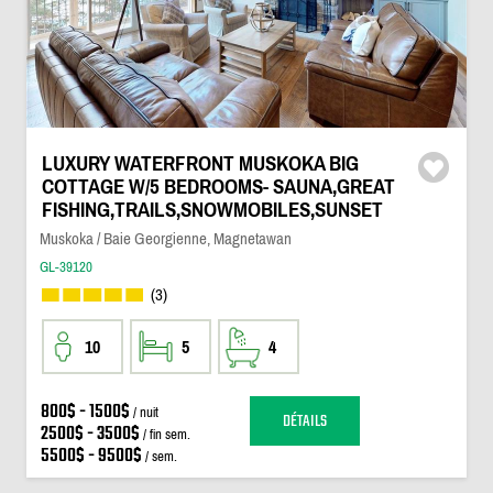
LUXURY WATERFRONT MUSKOKA BIG
COTTAGE W/5 BEDROOMS- SAUNA,GREAT
FISHING,TRAILS,SNOWMOBILES,SUNSET
Muskoka / Baie Georgienne, Magnetawan
GL-39120
(3)
10
5
4
800$ - 1500$
/ nuit
DÉTAILS
2500$ - 3500$
/ fin sem.
5500$ - 9500$
/ sem.