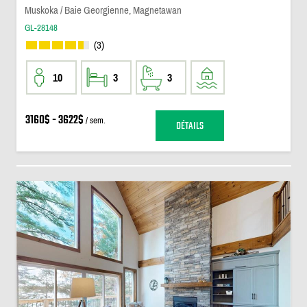
Muskoka / Baie Georgienne, Magnetawan
GL-28148
(3)
10
3
3
3160$ - 3622$
/ sem.
DÉTAILS