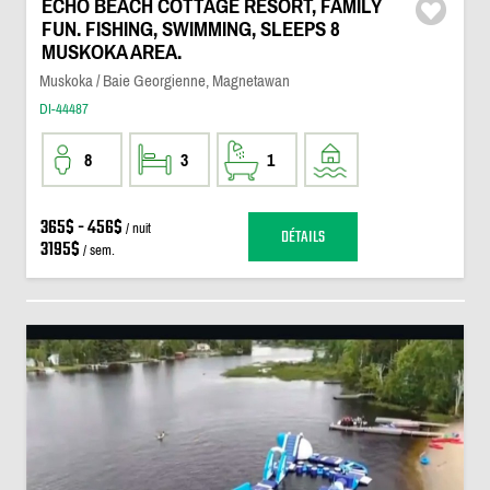
ECHO BEACH COTTAGE RESORT, FAMILY
FUN. FISHING, SWIMMING, SLEEPS 8
MUSKOKA AREA.
Muskoka / Baie Georgienne, Magnetawan
DI-44487
8
3
1
365$ - 456$
/ nuit
DÉTAILS
3195$
/ sem.