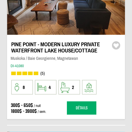
PINE POINT - MODERN LUXURY PRIVATE
WATERFRONT LAKE HOUSE/COTTAGE
Muskoka / Baie Georgienne, Magnetawan
DI-41080
(5)
8
4
2
300$ - 650$
/ nuit
DÉTAILS
1800$ - 3900$
/ sem.