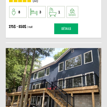
(32)
8
3
1
275$ - 650$
/ nuit
DÉTAILS