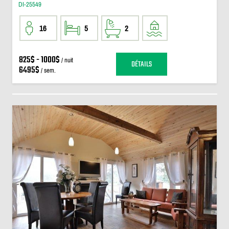
DI-25549
16
5
2
825$ - 1000$
/ nuit
DÉTAILS
6495$
/ sem.