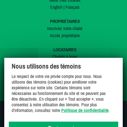
Gérer mes cookies
English
|
Français
PROPRIÉTAIRES
Inscrivez votre chalet
Accès propriétaire
LOCATAIRES
Chalets à louer
Chalets à vendre
Nous utilisons des témoins
Dernières inscriptions
Le respect de votre vie privée compte pour nous. Nous
Offres spéciales
utilisons des témoins (cookies) pour améliorer votre
Mes favoris
expérience sur notre site. Certains témoins sont
nécessaires au fonctionnement du site et ne peuvent pas
être désactivés. En cliquant sur « Tout accepter », vous
consentez à notre utilisation des témoins. Pour plus
d’information, consultez notre
Politique de confidentialité
.
SUIVEZ-NOUS SUR