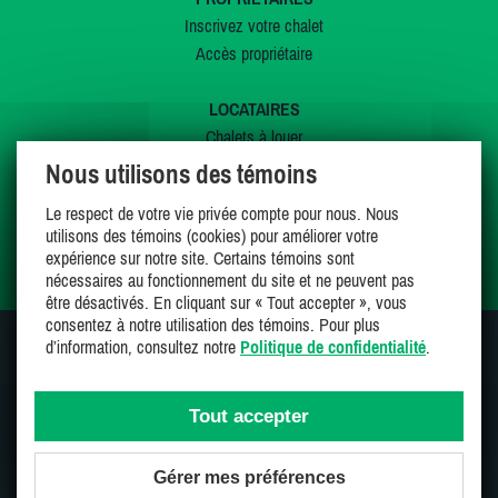
Inscrivez votre chalet
Accès propriétaire
LOCATAIRES
Chalets à louer
Chalets à vendre
Nous utilisons des témoins
Dernières inscriptions
Le respect de votre vie privée compte pour nous. Nous
Offres spéciales
utilisons des témoins (cookies) pour améliorer votre
Mes favoris
expérience sur notre site. Certains témoins sont
nécessaires au fonctionnement du site et ne peuvent pas
être désactivés. En cliquant sur « Tout accepter », vous
consentez à notre utilisation des témoins. Pour plus
d’information, consultez notre
Politique de confidentialité
.
SUIVEZ-NOUS SUR
Tout accepter
Gérer mes préférences
Une entreprise 100% canadienne et fière de l'être