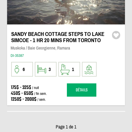
SANDY BEACH COTTAGE STEPS TO LAKE
SIMCOE - 1 HR 20 MINS FROM TORONTO
Muskoka / Baie Georgienne, Ramara
DI-35387
6
3
1
175$ - 325$
/ nuit
DÉTAILS
450$ - 650$
/ fin sem.
1250$ - 2000$
/ sem.
Page 1 de 1