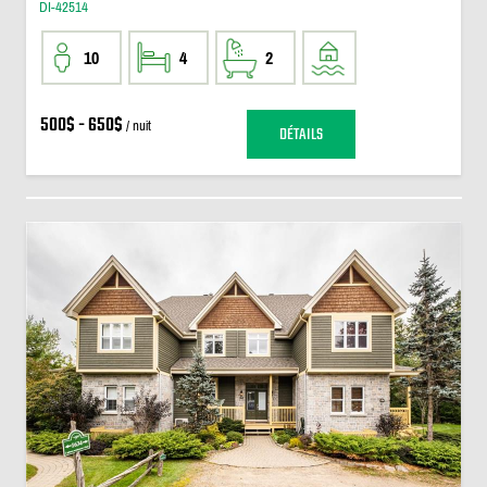
DI-42514
10
4
2
500$ - 650$
/ nuit
DÉTAILS