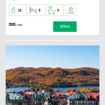
12
5
3
700$
/ nuit
DÉTAILS