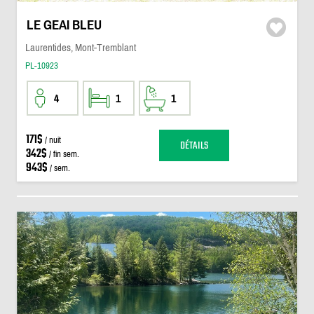
LE GEAI BLEU
Laurentides, Mont-Tremblant
PL-10923
4
1
1
171$
/ nuit
DÉTAILS
342$
/ fin sem.
943$
/ sem.