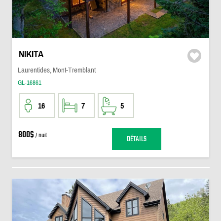
NIKITA
Laurentides, Mont-Tremblant
GL-16861
16
7
5
800$
/ nuit
DÉTAILS