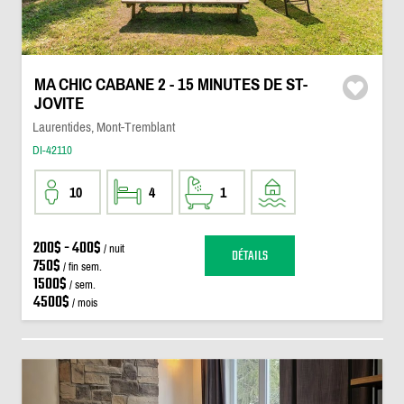
MA CHIC CABANE 2 - 15 MINUTES DE ST-
JOVITE
Laurentides, Mont-Tremblant
DI-42110
10
4
1
200$ - 400$
/ nuit
DÉTAILS
750$
/ fin sem.
1500$
/ sem.
4500$
/ mois