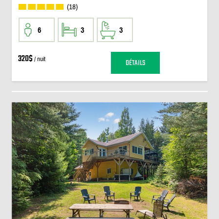
(18)
6
3
3
320$
/ nuit
DÉTAILS