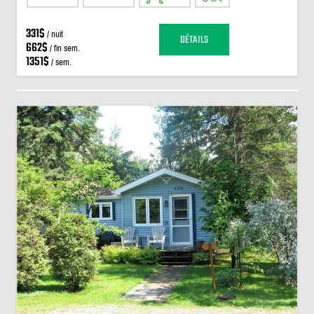
331$
/ nuit
DÉTAILS
662$
/ fin sem.
1351$
/ sem.