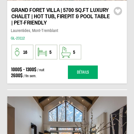
GRAND FORET VILLA | 5700 SQ.FT LUXURY
CHALET | HOT TUB, FIREPIT & POOL TABLE
| PET-FRIENDLY
Laurentides, Mont-Tremblant
GL-23112
16
5
5
1000$ - 1300$
/ nuit
DÉTAILS
2600$
/ fin sem.