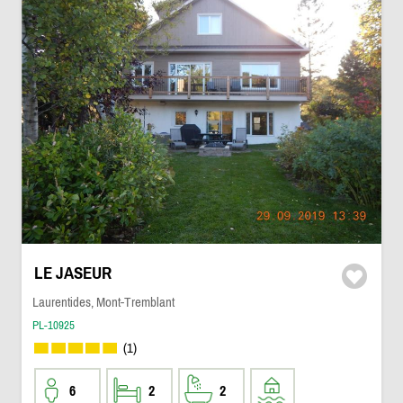
LE JASEUR
Laurentides, Mont-Tremblant
PL-10925
(1)
6
2
2