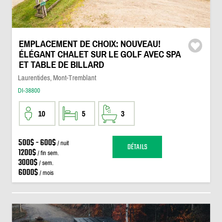
EMPLACEMENT DE CHOIX: NOUVEAU!
ÉLÉGANT CHALET SUR LE GOLF AVEC SPA
ET TABLE DE BILLARD
Laurentides, Mont-Tremblant
DI-38800
10
5
3
500$ - 600$
/ nuit
DÉTAILS
1200$
/ fin sem.
3000$
/ sem.
6000$
/ mois