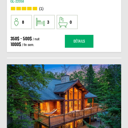
GL-22058
(1)
8
3
0
350$ - 500$
/ nuit
DÉTAILS
1000$
/ fin sem.