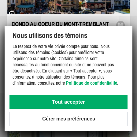
CONDO AU COEUR DU MONT-TREMBLANT
Laurentides, Mont-Tremblant
Nous utilisons des témoins
GL-44051
Le respect de votre vie privée compte pour nous. Nous
utilisons des témoins (cookies) pour améliorer votre
6
2
0
expérience sur notre site. Certains témoins sont
nécessaires au fonctionnement du site et ne peuvent pas
être désactivés. En cliquant sur « Tout accepter », vous
3000$ - 4000$
/ mois
DÉTAILS
consentez à notre utilisation des témoins. Pour plus
d’information, consultez notre
Politique de confidentialité
.
Tout accepter
Gérer mes préférences