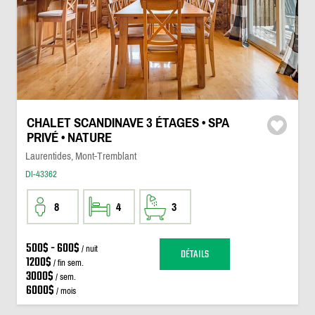
CHALET SCANDINAVE 3 ÉTAGES • SPA
PRIVÉ • NATURE
Laurentides, Mont-Tremblant
DI-43362
8
4
3
500$ - 600$
/ nuit
DÉTAILS
1200$
/ fin sem.
3000$
/ sem.
6000$
/ mois