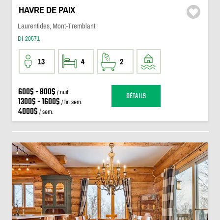
HAVRE DE PAIX
Laurentides, Mont-Tremblant
DI-20571
13
4
2
600$ - 800$
/ nuit
DÉTAILS
1300$ - 1600$
/ fin sem.
4000$
/ sem.