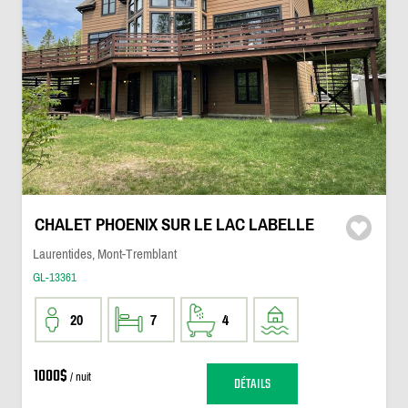
CHALET PHOENIX SUR LE LAC LABELLE
Laurentides, Mont-Tremblant
GL-13361
20
7
4
1000$
/ nuit
DÉTAILS