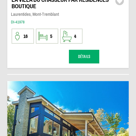
BOUTIQUE
Laurentides, Mont-Tremblant
DI-41978
16
5
4
DÉTAILS