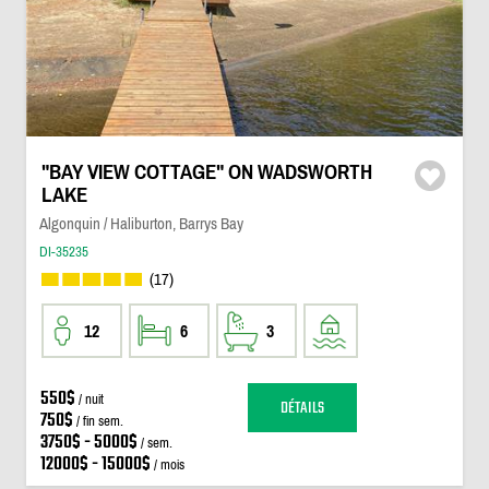
"BAY VIEW COTTAGE" ON WADSWORTH
LAKE
Algonquin / Haliburton, Barrys Bay
DI-35235
(17)
12
6
3
550$
/ nuit
DÉTAILS
750$
/ fin sem.
3750$ - 5000$
/ sem.
12000$ - 15000$
/ mois