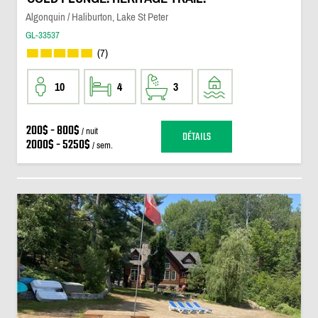
Algonquin / Haliburton, Lake St Peter
GL-33537
(7)
10
4
3
200$ - 800$
/ nuit
DÉTAILS
2000$ - 5250$
/ sem.