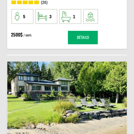
(26)
5
3
1
2500$
/ sem.
DÉTAILS