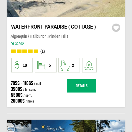
WATERFRONT PARADISE ( COTTAGE )
Algonquin / Haliburton, Minden Hills
DI-32802
(1)
10
5
2
785$ - 1166$
/ nuit
DÉTAILS
3500$
/ fin sem.
5500$
/ sem.
20000$
/ mois