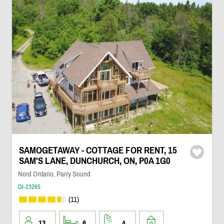
SAMOGETAWAY - COTTAGE FOR RENT, 15
SAM'S LANE, DUNCHURCH, ON, P0A 1G0
Nord Ontario, Parry Sound
DI-23265
(11)
13
6
4