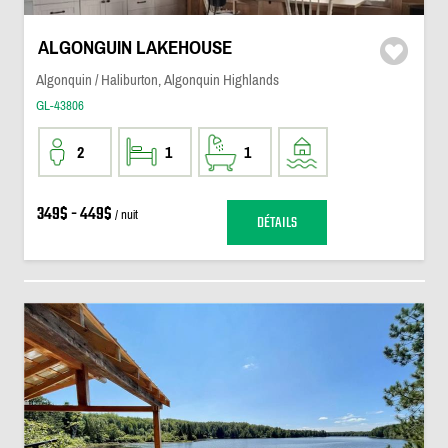
ALGONGUIN LAKEHOUSE
Algonquin / Haliburton, Algonquin Highlands
GL-43806
2
1
1
349$ - 449$
/ nuit
DÉTAILS