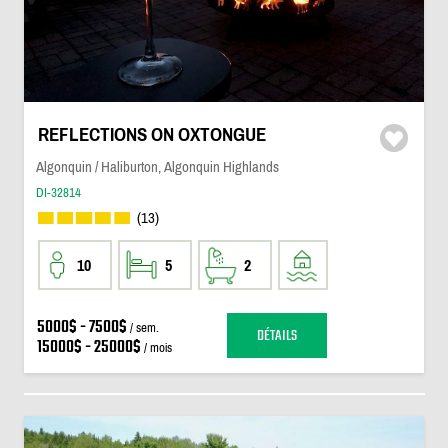
REFLECTIONS ON OXTONGUE
Algonquin / Haliburton, Algonquin Highlands
DI-32814
(13)
10
5
2
5000$ - 7500$
/ sem.
DÉTAILS
15000$ - 25000$
/ mois