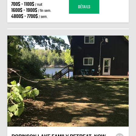
700$ - 1100$
/ nuit
DÉTAILS
1600$ - 1900$
/ fin sem.
4800$ - 7700$
/ sem.