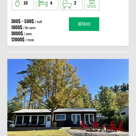
10
4
2
300$ - 500$
/ nuit
DÉTAILS
1000$
/ fin sem.
3000$
/ sem.
12000$
/ mois