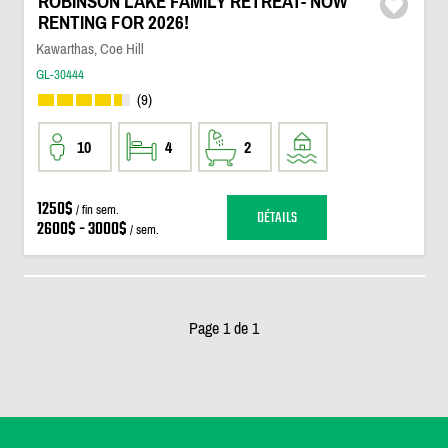
ROBINSON LAKE FAMILY RETREAT- NOW
RENTING FOR 2026!
Kawarthas, Coe Hill
GL-30444
(9)
10
4
2
1250$
/ fin sem.
DÉTAILS
2600$ - 3000$
/ sem.
Page 1 de 1