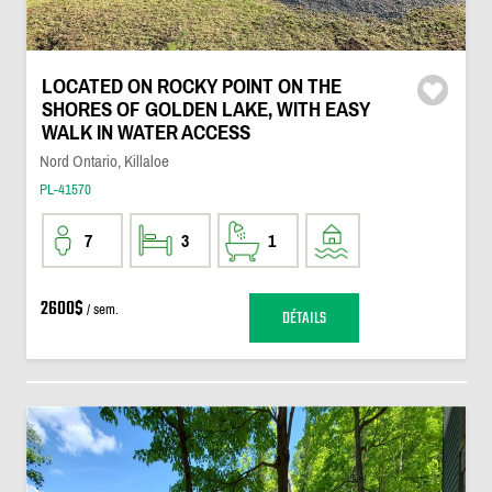
LOCATED ON ROCKY POINT ON THE
SHORES OF GOLDEN LAKE, WITH EASY
WALK IN WATER ACCESS
Nord Ontario, Killaloe
PL-41570
7
3
1
2600$
/ sem.
DÉTAILS