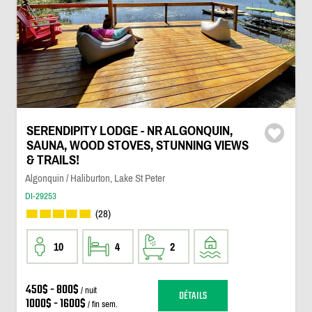
SERENDIPITY LODGE - NR ALGONQUIN,
SAUNA, WOOD STOVES, STUNNING VIEWS
& TRAILS!
Algonquin / Haliburton, Lake St Peter
DI-29253
(28)
10
4
2
450$ - 800$
/ nuit
DÉTAILS
1000$ - 1600$
/ fin sem.