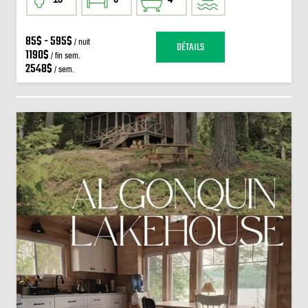
85$ - 595$
/ nuit
DÉTAILS
1190$
/ fin sem.
2548$
/ sem.