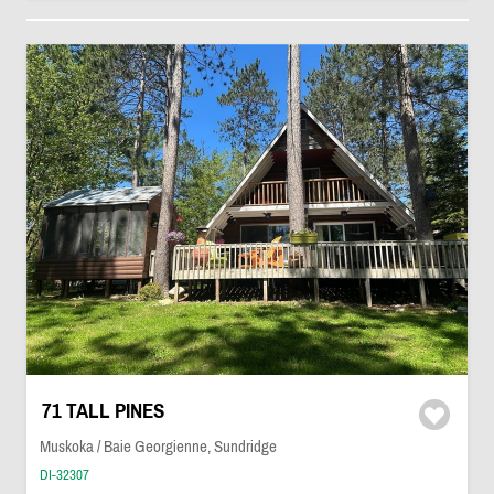
71 TALL PINES
Muskoka / Baie Georgienne, Sundridge
DI-32307