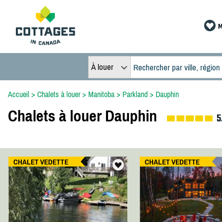
M
À louer
Accueil
>
Chalets à louer
>
Manitoba
>
Parkland
>
Dauphin
Chalets à louer Dauphin
5
CHALET VEDETTE
CHALET VEDETTE