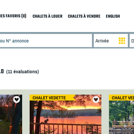
ES FAVORIS (0)
CHALETS À LOUER
CHALETS À VENDRE
ENGLISH
.0
(
11
évaluations)
CHALET VEDETTE
CHALET VE