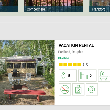
Combermere
Frankford
VACATION RENTAL
Parkland, Dauphin
DI-20757
(11)
5
2