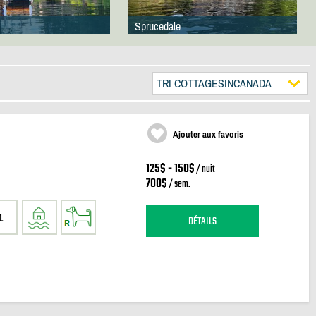
Sprucedale
TRI COTTAGESINCANADA
Ajouter aux favoris
125$ - 150$
/ nuit
700$
/ sem.
1
DÉTAILS