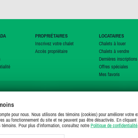
ADA
PROPRIÉTAIRES
LOCATAIRES
Inscrivez votre chalet
Chalets à louer
Accès propriétaire
Chalets à vendre
s
Dernières inscriptions
tialité
Offres spéciales
Mes favoris
émoins
SUIVEZ-NOUS SUR
ompte pour nous. Nous utilisons des témoins (cookies) pour améliorer votre ex
es au fonctionnement du site et ne peuvent pas être désactivés. En cliquant 
s témoins. Pour plus d’information, consultez notre
Politique de confidentialité